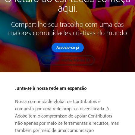
aqui.
Compartilhe seu trabalho com uma das
maiores comunidades criativas do mundo
Associe-se já
Vincular minha Adobe ID
Junte-se à nossa rede em expansão
Nossa comunidade global de Contributors é
composta por uma rede ampla e diversificada. A
Adobe tem o compromisso de apoiar Contributors
não apenas por meio de ferramentas e recursos, mas
também por meio de uma comunicação