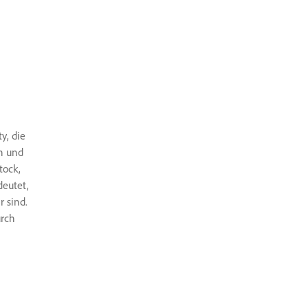
y, die
n und
tock,
deutet,
r sind.
urch