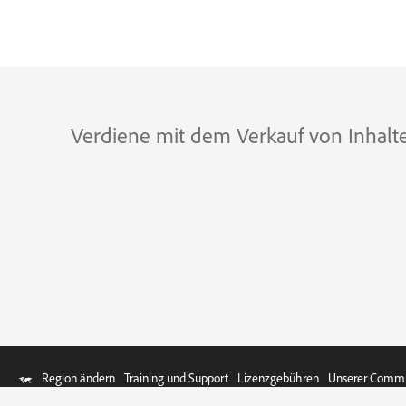
Verdiene mit dem Verkauf von Inhalte
Region ändern
Training und Support
Lizenzgebühren
Unserer Commun
© 2026 Adobe. All rights reserved.
/
Datenschutz
/
Nutzungsbedingunge