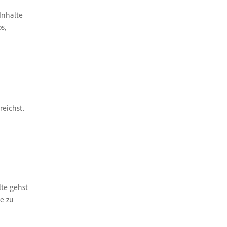
Inhalte
s,
reichst.
n
lte gehst
te zu