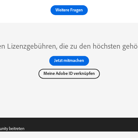
Weitere Fragen
n Lizenzgebühren, die zu den höchsten gehöre
Jetzt mitmachen
Meine Adobe ID verknüpfen
ity beitreten
n
/
Cookie-Einstellungen
/
Meine persönlichen Daten nicht verkaufen oder 