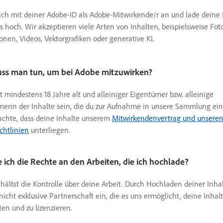
ch mit deiner Adobe-ID als Adobe-Mitwirkende/r an und lade deine 
s hoch. Wir akzeptieren viele Arten von Inhalten, beispielsweise Foto
tionen, Videos, Vektorgrafiken oder generative KI.
ss man tun, um bei Adobe mitzuwirken?
 mindestens 18 Jahre alt und alleiniger Eigentümer bzw. alleinige
erin der Inhalte sein, die du zur Aufnahme in unsere Sammlung ein
achte, dass deine Inhalte unserem
Mitwirkendenvertrag und unsere
ichtlinien
unterliegen.
 ich die Rechte an den Arbeiten, die ich hochlade?
ehältst die Kontrolle über deine Arbeit. Durch Hochladen deiner Inha
nicht exklusive Partnerschaft ein, die es uns ermöglicht, deine Inhal
en und zu lizenzieren.