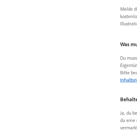
Melde di
kostenlo
Illustra
Was mu
Du musst
Eigentüm
Bitte be
Inhaltsr
Behalte
Ja, du b
du eine 
vermarkt